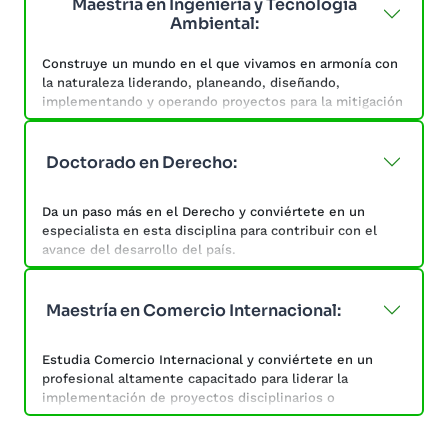
Maestría en Ingeniería y Tecnología
incorporación de datos para la toma de decisiones de
Ambiental:
una organización, mediante métodos cuantitativos que
ayuden a maximizar los resultados y la gestión de
Construye un mundo en el que vivamos en armonía con
cambios organizacionales.
la naturaleza liderando, planeando, diseñando,
implementando y operando proyectos para la mitigación
y control de la contaminación ambiental causada por las
actividades humanas.
Doctorado en Derecho:
Esta maestría te ayudará a manejar y conservar los
recursos naturales, conocer sobre seguridad e higiene
Da un paso más en el Derecho y conviértete en un
aplicados al ambiente y tomar decisiones en torno a
especialista en esta disciplina para contribuir con el
desafíos ambientales.
avance del desarrollo del país.
Ayuda a garantizar el funcionamiento eficiente de los
mercados, generar certeza jurídica, garantizar derechos
Maestría en Comercio Internacional:
de propiedad, así como evitar daños a la salud, al
bienestar de la población, a la salud animal y vegetal, al
Estudia Comercio Internacional y conviértete en un
medio ambiente, a los recursos naturales y a la
profesional altamente capacitado para liderar la
economía.
implementación de proyectos disciplinarios o
multidisciplinarios.