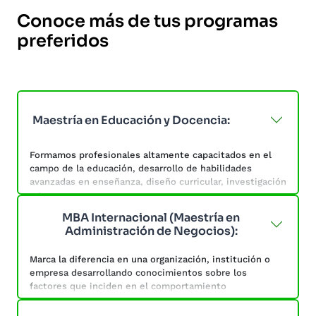
Conoce más de tus programas
preferidos
Maestría en Educación y Docencia:
Formamos profesionales altamente capacitados en el
campo de la educación, desarrollo de habilidades
avanzadas en enseñanza, diseño curricular, investigación
educativa y liderazgo pedagógico.
MBA Internacional (Maestría en
Estarás preparado para asumir roles de liderazgo y
Administración de Negocios):
mejorar la calidad de la enseñanza y el aprendizaje.
Marca la diferencia en una organización, institución o
Aprenderás de Multimedia educativa, Instrumentos de
empresa desarrollando conocimientos sobre los
evaluación, Innovación educativa y Programas por
factores que inciden en el comportamiento
competencias.
organizacional, a fin de gestionar estratégicamente los
recursos empresariales y tomar decisiones asertivas